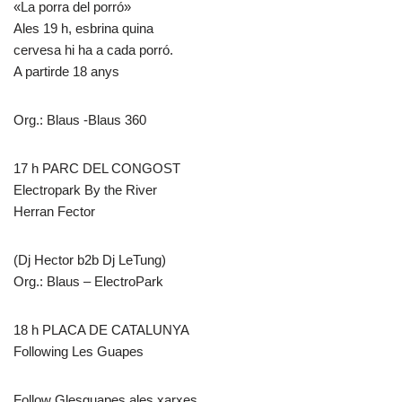
«La porra del porró»
Ales 19 h, esbrina quina
cervesa hi ha a cada porró.
A partirde 18 anys
Org.: Blaus -Blaus 360
17 h PARC DEL CONGOST
Electropark By the River
Herran Fector
(Dj Hector b2b Dj LeTung)
Org.: Blaus – ElectroPark
18 h PLACA DE CATALUNYA
Following Les Guapes
Follow Glesguapes ales xarxes,