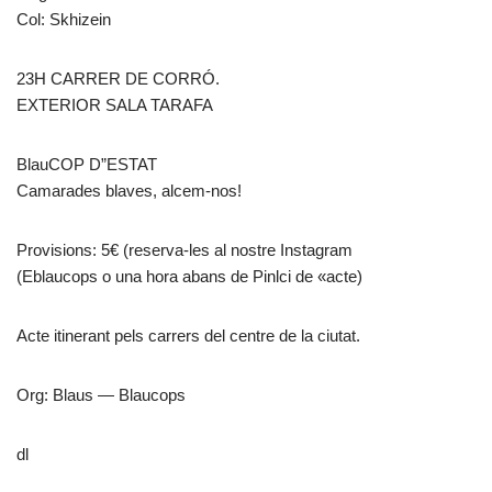
Col: Skhizein
23H CARRER DE CORRÓ.
EXTERIOR SALA TARAFA
BlauCOP D”ESTAT
Camarades blaves, alcem-nos!
Provisions: 5€ (reserva-les al nostre Instagram
(Eblaucops o una hora abans de Pinlci de «acte)
Acte itinerant pels carrers del centre de la ciutat.
Org: Blaus — Blaucops
dl