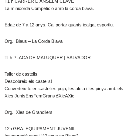
T1 h CARRER D’ANSELM CLAVÉ
La minicorda Competició amb la corda blava.
Edat: de 7 a 12 anys. Cal portar guants icalgat esportlu.
Org.: Blaus – La Corda Blava
TI h PLACA DE MALUQUER | SALVADOR
Taller de castells.
Descobreix els castells!
Converteix-te en casteller: puja, fes aleta i fes pinya amb els
Xics JuntsEnsFemGrans £XicAXic
Org.: Xles de Granollers
12h GRA. EQUIPAMENT JUVENIL
Inauguració espai “40 anys en Blanc”