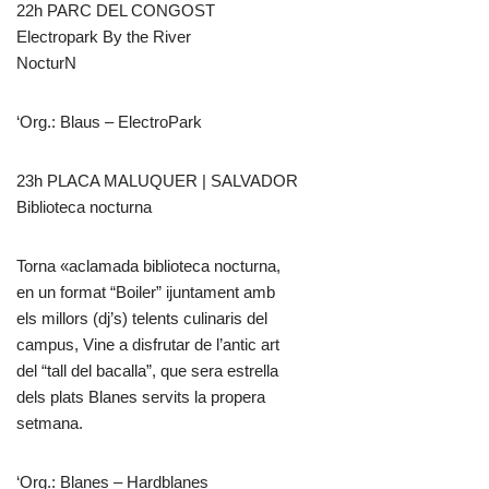
22h PARC DEL CONGOST
Electropark By the River
NocturN
‘Org.: Blaus – ElectroPark
23h PLACA MALUQUER | SALVADOR
Biblioteca nocturna
Torna «aclamada biblioteca nocturna,
en un format “Boiler” ijuntament amb
els millors (dj’s) telents culinaris del
campus, Vine a disfrutar de l’antic art
del “tall del bacalla”, que sera estrella
dels plats Blanes servits la propera
setmana.
‘Org.: Blanes – Hardblanes