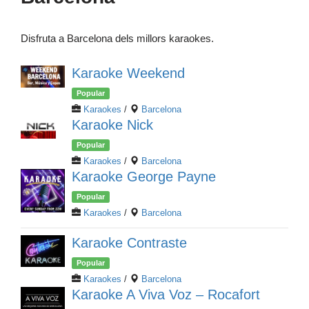
Disfruta a Barcelona dels millors karaokes.
Karaoke Weekend
Popular
Karaokes
/
Barcelona
Karaoke Nick
Popular
Karaokes
/
Barcelona
Karaoke George Payne
Popular
Karaokes
/
Barcelona
Karaoke Contraste
Popular
Karaokes
/
Barcelona
Karaoke A Viva Voz – Rocafort