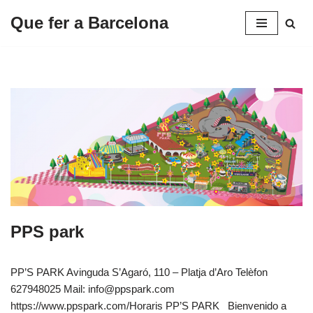
Que fer a Barcelona
Saltar
al
contenido
PPS park
PP’S PARK Avinguda S’Agaró, 110 – Platja d’Aro Telèfon
627948025 Mail: info@ppspark.com
https://www.ppspark.com/Horaris PP’S PARK Bienvenido a