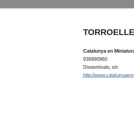
TORROELLE
Catalunya en Miniatur
936890960
Disseminats, s/n
http://www.catalunyaen